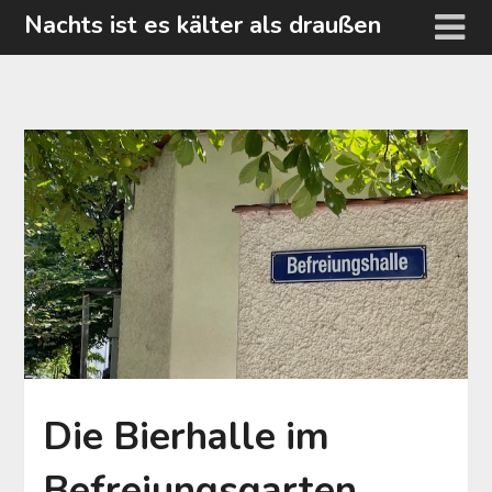
Skip
Nachts ist es kälter als draußen
to
content
Die Bierhalle im
Befreiungsgarten