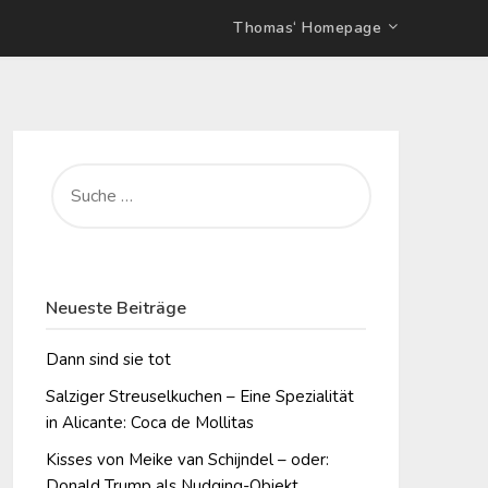
Thomas‘ Homepage
SUCHE
NACH:
Neueste Beiträge
Dann sind sie tot
Salziger Streuselkuchen – Eine Spezialität
in Alicante: Coca de Mollitas
Kisses von Meike van Schijndel – oder:
Donald Trump als Nudging-Objekt