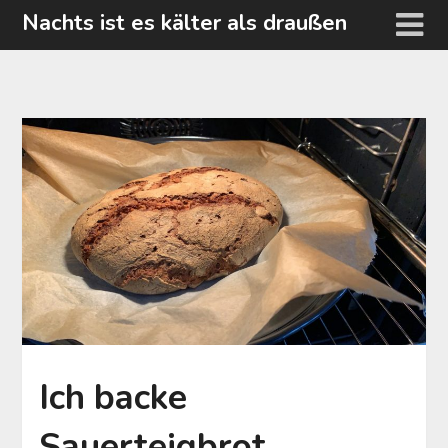
Skip
Nachts ist es kälter als draußen
to
content
Ich backe
Sauerteigbrot