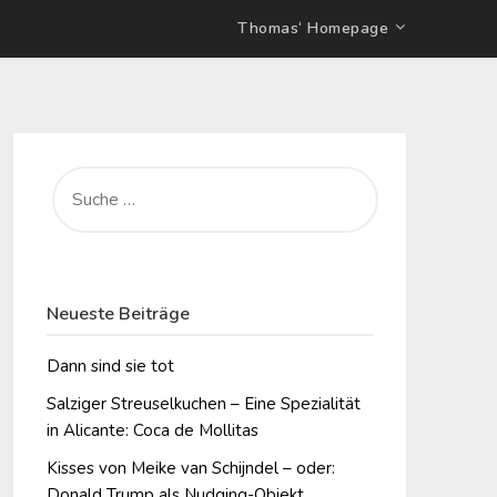
Thomas‘ Homepage
SUCHE
NACH:
Neueste Beiträge
Dann sind sie tot
Salziger Streuselkuchen – Eine Spezialität
in Alicante: Coca de Mollitas
Kisses von Meike van Schijndel – oder:
Donald Trump als Nudging-Objekt