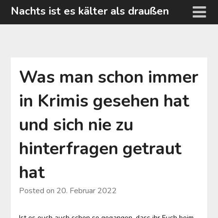
Skip
Nachts ist es kälter als draußen
to
content
Was man schon immer
in Krimis gesehen hat
und sich nie zu
hinterfragen getraut
hat
Posted on
20. Februar 2022
Ist es euch auch schon so gegangen, dass ihr Euch beim