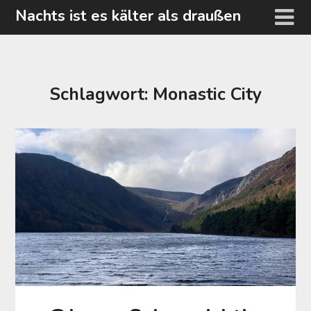
Skip
Nachts ist es kälter als draußen
to
content
Schlagwort:
Monastic City