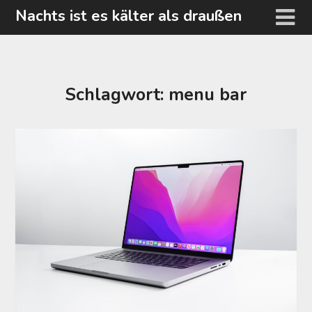
Skip
Nachts ist es kälter als draußen
to
content
Schlagwort:
menu bar