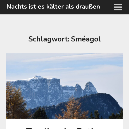
Skip
Nachts ist es kälter als draußen
to
content
Schlagwort:
Sméagol